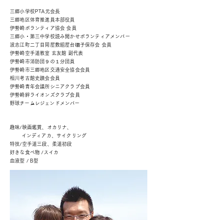
三郷小学校
PTA
元
会長
三郷地区体育推進員本部役員
伊勢崎ボランティア協会 会員
三郷小・第三中学校読み聞かせボランティアメンバー
波志江町二丁目岡屋敷組屋台囃子保存会 会員
伊勢崎空手道教室 玄友館 副代表
伊勢崎市消防団９の１分団員
伊勢崎市三郷地区交通安全協会会員
相川考古館史蹟会会員
伊勢崎青年会議所シニアクラブ会員
伊勢崎絆ライオンズクラブ会員
​野球チームレジェンドメンバー
趣味/映画鑑賞、オカリナ、
インディアカ、
サイクリング
特技/空手道三段、柔道初段
好きな食べ物 /スイカ
血液型 / B型