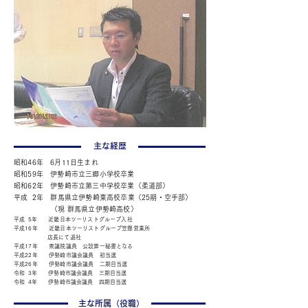
​主な経歴
昭和46年 6月11日生まれ
昭和59年 伊勢崎市立三郷小学校卒業
昭和62年 伊勢崎市立第三中学校卒業（柔道部）
平成 2年 群馬県立伊勢崎東高校卒業（25期・空手部）
（現 群馬県立伊勢崎高校）
平成 5年 近畿日本ツーリストグループ入社
平成16年 近畿日本ツーリストグループ笠懸営業所
店長にて退社
平成17年 衆議院議員 公設第一秘書となる
平成22年 伊勢崎市議会議員 初当選
平成26年 伊勢崎市議会議員 二期目当選
令和 3年 伊勢崎市議会議員 三期目当選
令和 4年 伊勢崎市議会議員 四期目当選
​主な所属（役職）