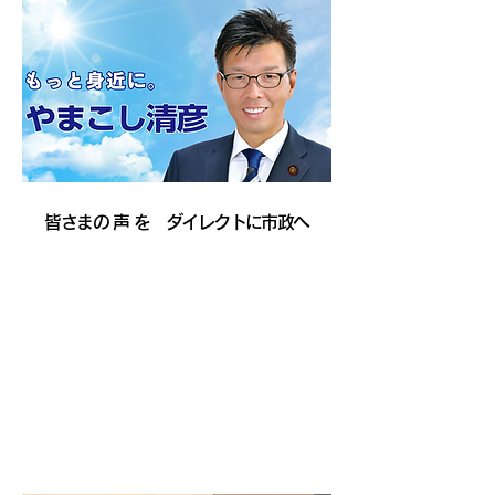
皆さまの 声 を ダイレクトに市政へ
やまこし清彦
プロフィール